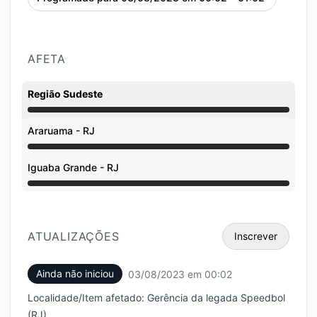
AFETA
Região Sudeste
Manutenção undefined 12:02 AM para 12:00 AM
Araruama - RJ
Manutenção undefined 12:02 AM para 12:00 AM
Iguaba Grande - RJ
Manutenção undefined 12:02 AM para 12:00 AM
ATUALIZAÇÕES
Inscrever
Ainda não iniciou
03/08/2023 em 00:02
UTC
Email
Localidade/Item afetado: Gerência da legada Speedbol
SMS
(RJ)