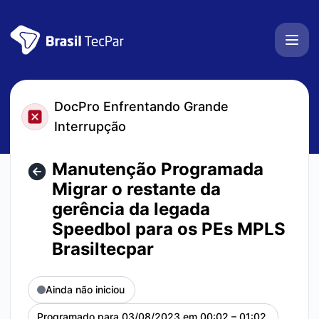
BrasilTecPar - Manutenção Programada Migrar o restante 
DocPro Enfrentando Grande
Interrupção
Manutenção Programada
Migrar o restante da
gerência da legada
Speedbol para os PEs MPLS
Brasiltecpar
Ainda não iniciou
Programado para
03/08/2023 em 00:02 – 01:02
UTC