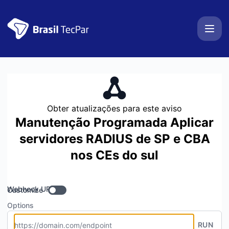
BrasilTecPar - Obter atualizações por Webhook
Obter atualizações para este aviso
Manutenção Programada Aplicar
servidores RADIUS de SP e CBA
nos CEs do sul
Webhook URL
Customize
Options
RUN