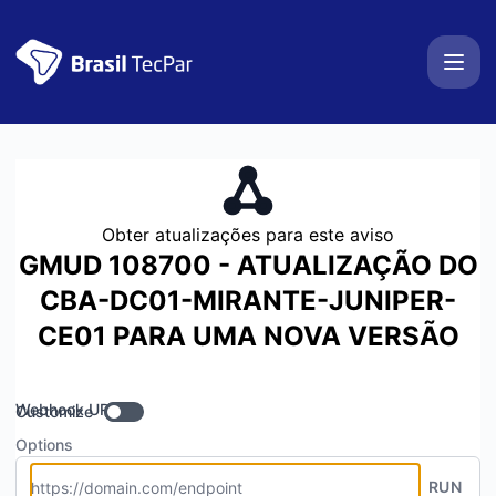
BrasilTecPar - Obter atualizações por Webhook
Obter atualizações para este aviso
GMUD 108700 - ATUALIZAÇÃO DO
CBA-DC01-MIRANTE-JUNIPER-
CE01 PARA UMA NOVA VERSÃO
Webhook URL
Customize
Options
RUN